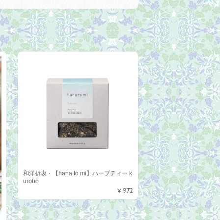
和洋折衷・【hana to mi】ハーブティー k
urobo
¥972