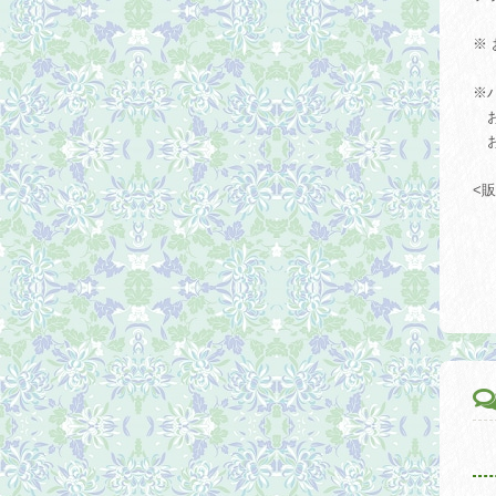
※
※
お
お
<