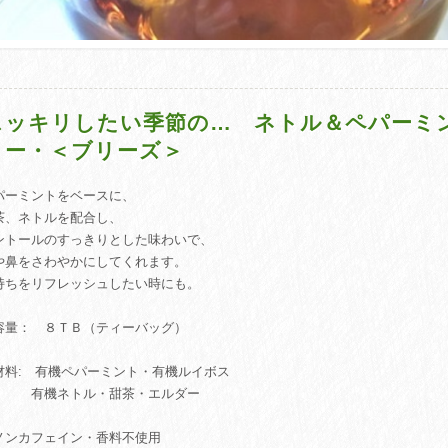
スッキリしたい季節の… ネトル＆ペパーミ
ィー・＜ブリーズ＞
パーミントをベースに、
茶、ネトルを配合し、
ントールのすっきりとした味わいで、
や鼻をさわやかにしてくれます。
持ちをリフレッシュしたい時にも。
容量： ８ＴＢ（ティーバッグ）
材料: 有機ペパーミント・有機ルイボス
機ネトル・甜茶・エルダー
ノンカフェイン・香料不使用