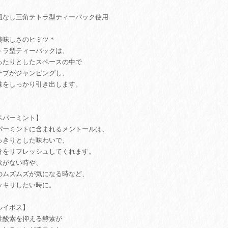
紐なし三角テトラ型ティーバック使用
美味しさのヒミツ＊
トラ型ティーバックは、
ったりとしたスペースの中で
ーブがジャンピングし、
味をしっかり引き出します。
ペパーミント】
パーミントに含まれるメントールは、
っきりとした味わいで、
分をリフレッシュしてくれます。
欲がない時や、
のムズムズが気になる時など、
ッキリしたい時に。
ルイボス】
性酸素を抑える酵素が