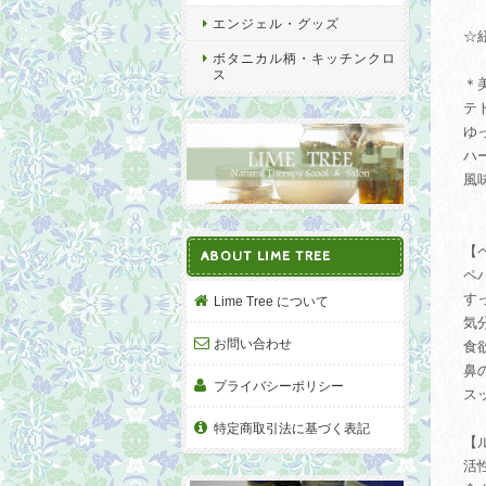
エンジェル・グッズ
☆
ボタニカル柄・キッチンクロ
ス
＊
テ
ゆ
ハ
風
【
ABOUT LIME TREE
ペ
す
Lime Tree について
気
お問い合わせ
食
鼻
プライバシーポリシー
ス
特定商取引法に基づく表記
【
活