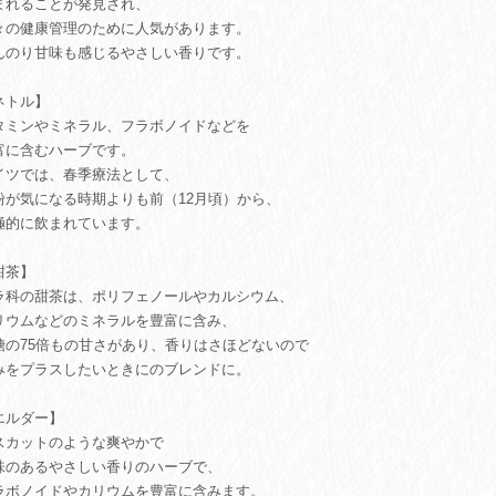
まれることが発見され、
々の健康管理のために人気があります。
んのり甘味も感じるやさしい香りです。
ネトル】
タミンやミネラル、フラボノイドなどを
富に含むハーブです。
イツでは、春季療法として、
粉が気になる時期よりも前（12月頃）から、
極的に飲まれています。
甜茶】
ラ科の甜茶は、ポリフェノールやカルシウム、
リウムなどのミネラルを豊富に含み、
糖の75倍もの甘さがあり、香りはさほどないので
みをプラスしたいときにのブレンドに。
エルダー】
スカットのような爽やかで
味のあるやさしい香りのハーブで、
ラボノイドやカリウムを豊富に含みます。