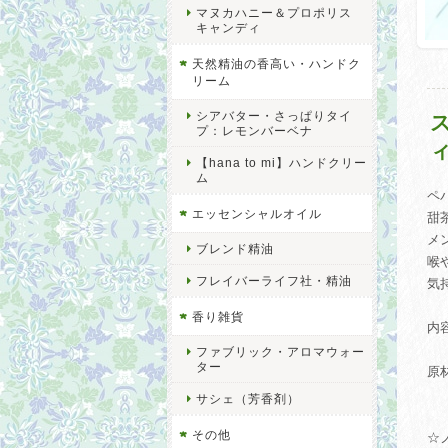
マヌカハニー＆プロポリス
キャンディ
天然精油の香高い・ハンドク
リーム
シアバター・さっぱりタイ
プ：レモンバーベナ
【hana to mi】ハンドクリー
ム
ペ
エッセンシャルオイル
甜
メ
ブレンド精油
喉
フレイバーライフ社・精油
気
香り雑貨
内
ファブリック・アロマウォー
ター
原
有
サシェ（芳香剤）
その他
☆