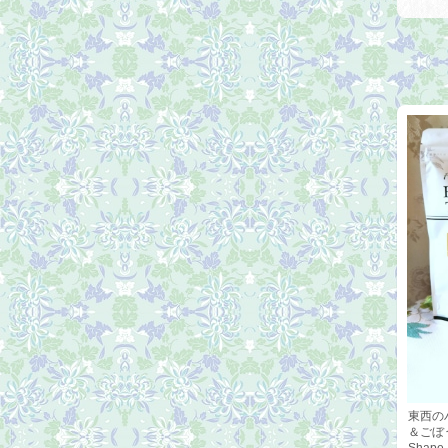
東西の
＆ごぼ
Sha