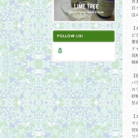
含
日
ほ
【
ビ
FOLLOW US!
豊
ド
花
積
【
バ
カ
砂
甘
【
マ
甘
フ