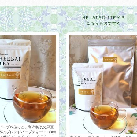
RELATED ITEMS
こちらもおすすめ
ハーブを使った、和洋折衷の黒豆
うのブレンドハーブティー・ Body
pe〈ボディシェイプ〉 ８ＴＢ