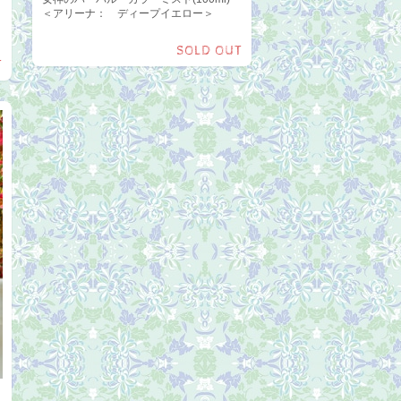
＜アリーナ： ディープイエロー＞
SOLD OUT
T
＜