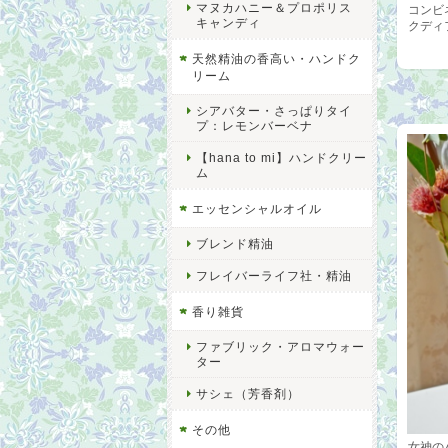
マヌカハニー＆プロポリス
コンビ
キャンディ
クディ
天然精油の香高い・ハンドク
リーム
シアバター・さっぱりタイ
プ：レモンバーベナ
【hana to mi】ハンドクリー
ム
エッセンシャルオイル
ブレンド精油
フレイバーライフ社・精油
香り雑貨
ファブリック・アロマウォー
ター
サシェ（芳香剤）
その他
女神の