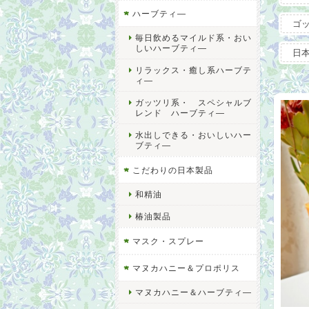
ハーブティ―
ゴ
毎日飲めるマイルド系・おい
しいハーブティ―
日
リラックス・癒し系ハーブテ
ィ―
ガッツリ系・ スペシャルブ
レンド ハーブティ―
水出しできる・おいしいハー
ブティ―
こだわりの日本製品
和精油
椿油製品
マスク・スプレー
マヌカハニー＆プロポリス
マヌカハニー＆ハーブティ―