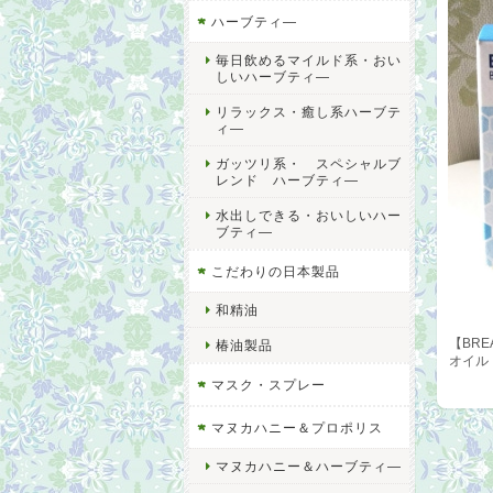
ハーブティ―
毎日飲めるマイルド系・おい
しいハーブティ―
リラックス・癒し系ハーブテ
ィ―
ガッツリ系・ スペシャルブ
レンド ハーブティ―
水出しできる・おいしいハー
ブティ―
こだわりの日本製品
和精油
【BR
椿油製品
オイル
マスク・スプレー
マヌカハニー＆プロポリス
マヌカハニー＆ハーブティ―